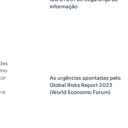
Informação
des
omo
tor
As urgências apontadas pelo
Global Risks Report 2023
bre
(World Economic Forum)