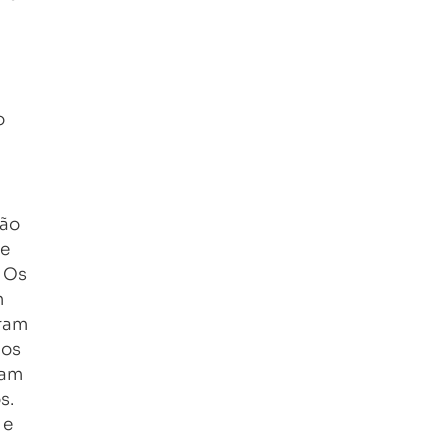
o
são
de
 Os
m
bram
dos
sam
s.
 e