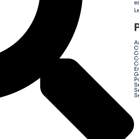
e
L
A
C
C
C
C
E
G
P
S
S
S