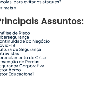
scolas, para evitar os ataques?
er mais »
Principais Assuntos:
nálise de Risco
ibersegurança
ontinuidade do Negócio
ovid-19
ultura de Segurança
ntrevistas
erenciamento de Crise
revenção de Perdas
egurança Corporativa
etor Aéreo
etor Educacional