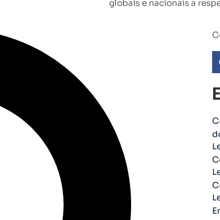
globais e nacionais a resp
C
C
d
L
C
L
C
L
E