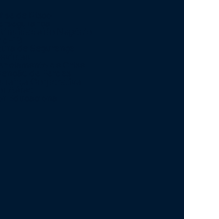
lise de Risco
ersegurança
tinuidade do Negócio
id-19
tura de Segurança
revistas
enciamento de Crise
venção de Perdas
urança Corporativa
or Aéreo
or Educacional