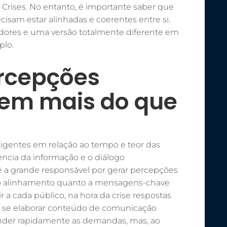
Crises. No entanto, é importante saber que
Aná
sam estar alinhadas e coerentes entre si.
Cib
dores e uma versão totalmente diferente em
Con
Cov
plo.
Cul
Ent
ercepções
Ger
Pre
Seg
lem mais do que
Set
Set
xigentes em relação ao tempo e teor das
ência da informação e o diálogo
 a grande responsável por gerar percepções
vio alinhamento quanto a mensagens-chave
 a cada público, na hora da crise respostas
e se elaborar conteúdo de comunicação
tender rapidamente as demandas, mas, ao