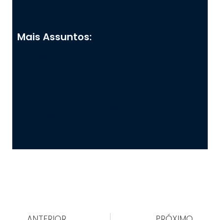
Mais Assuntos:
Análise de Risco
Cibersegurança
Continuidade do Negócio
Covid-19
Cultura de Segurança
Entrevistas
Gerenciamento de Crise
Prevenção de Perdas
Segurança Corporativa
Setor Aéreo
Setor Educacional
ANTERIOR
PRÓXIMO