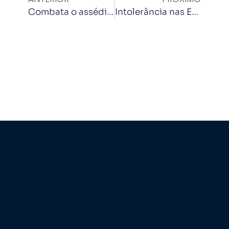
Combata o assédio e evite crises decorrentes dele
Intolerância nas Escolas: um reflexo do macro no micro