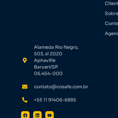
Clien
Sobre
Cont
Agen
Alameda Rio Negro,
503, sl 2020
Aphaville
Barueri/SP
06.454-000
contato@cosafe.com.br
+55 11 91406-6885