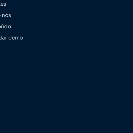
tes
 nós
eúdo
dar demo