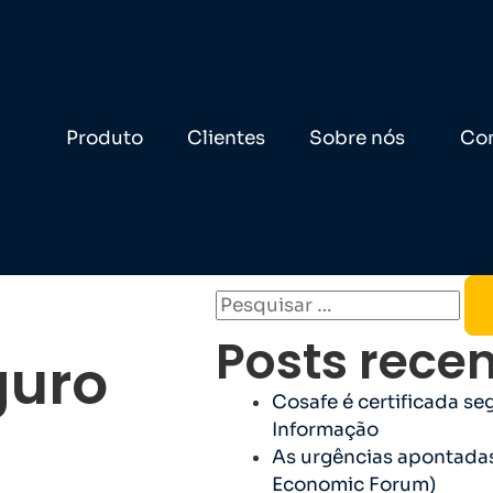
Produto
Clientes
Sobre nós
Co
Posts rece
guro
Cosafe é certificada s
Informação
As urgências apontadas
Economic Forum)